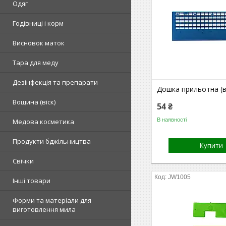
Одяг
Годівниці і корм
Висновок маток
Тара для меду
Дезінфекція та препарати
Дошка прильотна (в
Вощина (віск)
54 ₴
В наявності
Медова косметика
Продукти бджільництва
Купити
Свічки
JW1005
Інші товари
Форми та матеріали для
виготовлення мила