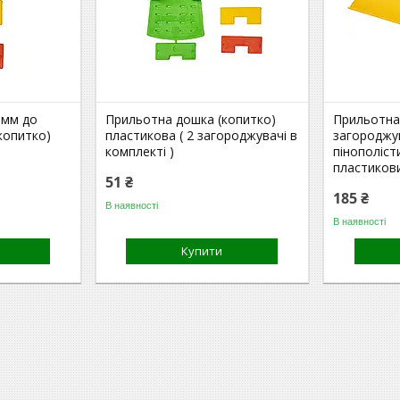
 мм до
Прильотна дошка (копитко)
Прильотна
копитко)
пластикова ( 2 загороджувачі в
загороджу
комплекті )
пінополіст
пластиков
51 ₴
185 ₴
В наявності
В наявності
Купити