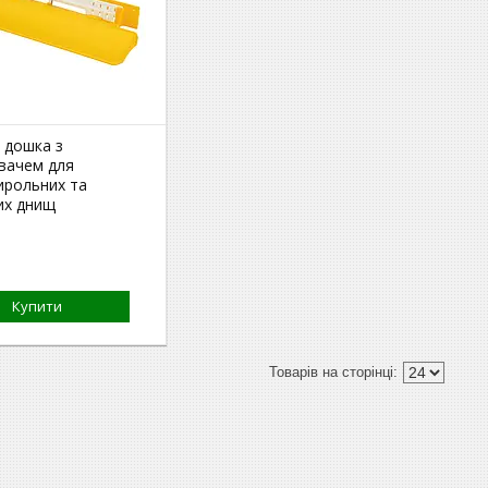
 дошка з
вачем для
ирольних та
их днищ
Купити