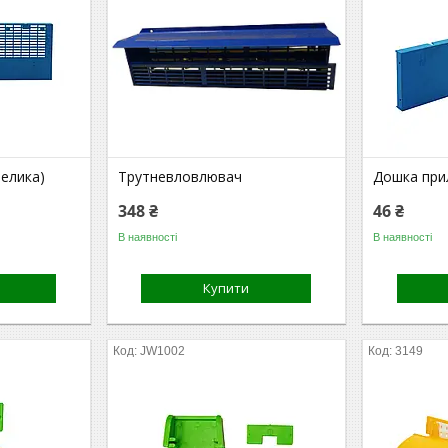
елика)
Трутневловлювач
Дошка при
348 ₴
46 ₴
В наявності
В наявності
Купити
JW1002
3149