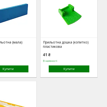
льотна (мала)
Прильотна дошка (копитко)
пластикова
41 ₴
В наявності
Купити
Купити