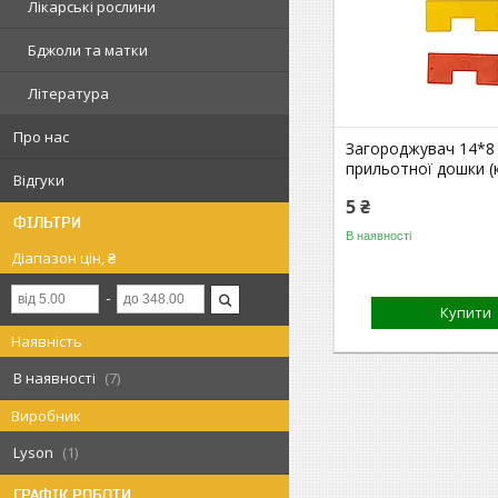
Лікарські рослини
Бджоли та матки
Література
Про нас
Загороджувач 14*8
прильотної дошки (
Відгуки
5 ₴
ФІЛЬТРИ
В наявності
Діапазон цін, ₴
Купити
Наявність
В наявності
7
Виробник
Lyson
1
ГРАФІК РОБОТИ