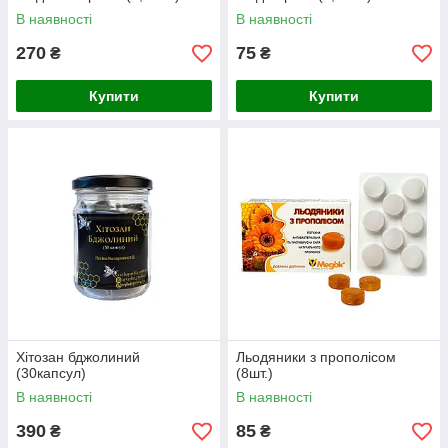
В наявності
В наявності
270
75
₴
₴
Купити
Купити
Хітозан бджолиний
Льодяники з прополісом
(30капсул)
(8шт.)
В наявності
В наявності
390
85
₴
₴