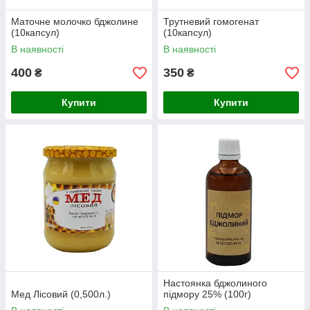
Маточне молочко бджолине
Трутневий гомогенат
(10капсул)
(10капсул)
В наявності
В наявності
400
350
₴
₴
Купити
Купити
Настоянка бджолиного
Мед Лісовий (0,500л.)
підмору 25% (100г)