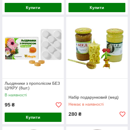
Купити
Купити
Льодяники з прополісом БЕЗ
ЦУКРУ (8шт.)
В наявності
Набір подарунковий (мед)
95
Немає в наявності
₴
280
₴
Купити