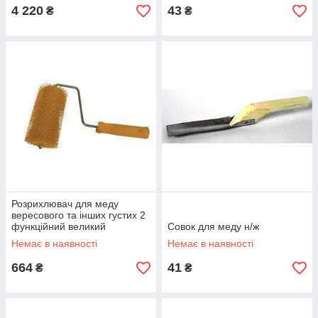
4 220
43
₴
₴
Розрихлювач для меду
вересового та інших густих 2
функційний великий
Совок для меду н/ж
Немає в наявності
Немає в наявності
664
41
₴
₴