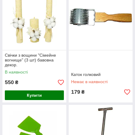
Свічки з вощини "Сімейне
вогнище" (3 шт) бавовна
декор.
В наявності
Каток голковий
550
Немає в наявності
₴
179
₴
Купити