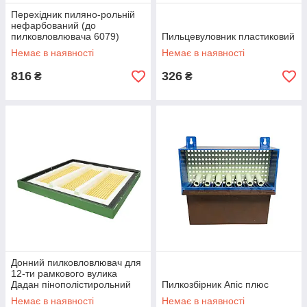
Перехідник пиляно-рольній
нефарбований (до
пилковловлювача 6079)
Пильцевуловник пластиковий
Немає в наявності
Немає в наявності
816
326
₴
₴
Донний пилковловлювач для
12-ти рамкового вулика
Дадан пінополістирольний
Пилкозбірник Апіс плюс
фарбований зелений
Немає в наявності
Немає в наявності