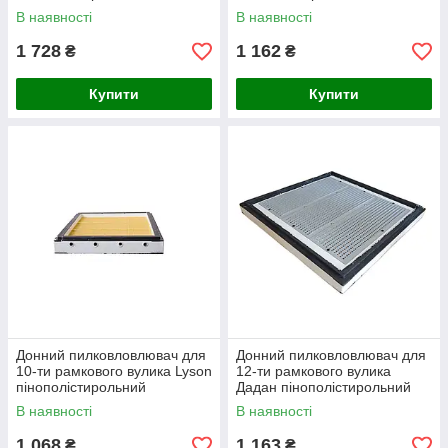
фарбований
гігієнічний фарбований
В наявності
В наявності
1 728
1 162
₴
₴
Купити
Купити
Донний пилковловлювач для
Донний пилковловлювач для
10-ти рамкового вулика Lyson
12-ти рамкового вулика
пінополістирольний
Дадан пінополістирольний
гігієнічний нефарбований
нефарбований
В наявності
В наявності
1 068
1 163
₴
₴