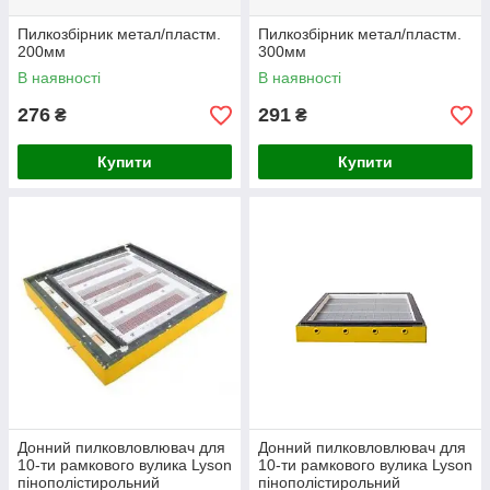
Пилкозбірник метал/пластм.
Пилкозбірник метал/пластм.
200мм
300мм
В наявності
В наявності
276
291
₴
₴
Купити
Купити
Донний пилковловлювач для
Донний пилковловлювач для
10-ти рамкового вулика Lyson
10-ти рамкового вулика Lyson
пінополістирольний
пінополістирольний