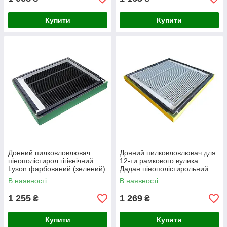
Купити
Купити
Донний пилковловлювач
Донний пилковловлювач для
пінополістирол гігієнічний
12-ти рамкового вулика
Lyson фарбований (зелений)
Дадан пінополістирольний
фарбований
В наявності
В наявності
1 255
1 269
₴
₴
Купити
Купити