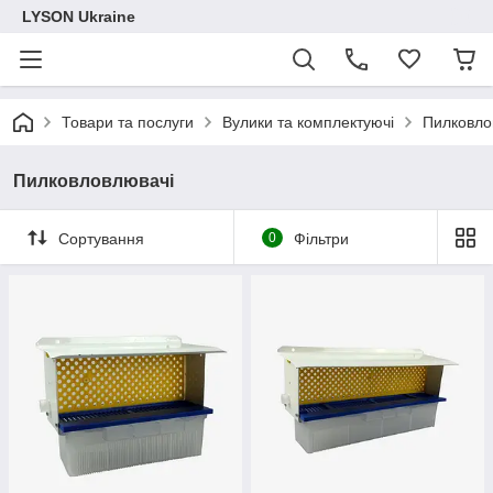
LYSON Ukraine
Товари та послуги
Вулики та комплектуючі
Пилковло
Пилковловлювачі
Сортування
0
Фільтри