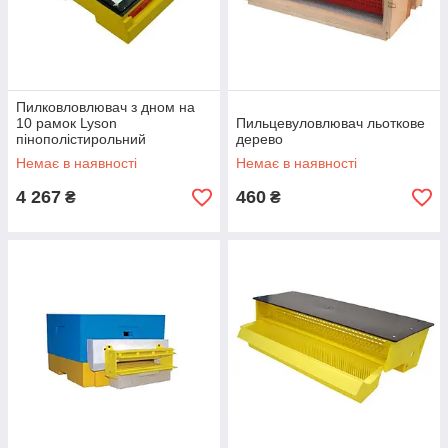
Пилковловлювач з дном на
10 рамок Lyson
Пильцевуловлювач льоткове
пінополістирольний
дерево
фарбований
Немає в наявності
Немає в наявності
4 267
460
₴
₴