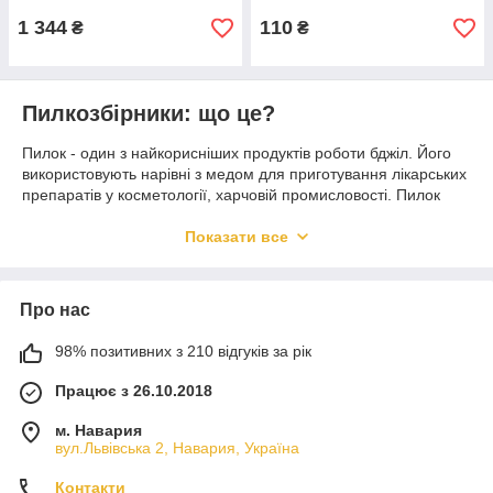
1 344
110
₴
₴
Пилкозбірники: що це?
Пилок - один з найкорисніших продуктів роботи бджіл. Його
використовують нарівні з медом для приготування лікарських
препаратів у косметології, харчовій промисловості. Пилок
закріплюється на лапках комах під час збирання ними
нектару і зібрати його без використання спеціальних
Показати все
пристроїв не так просто, як хотілося б пасічникам.
Для простого та швидкого збирання пилку ще в 1934 році
була створена спеціальна конструкція – пилкозбірник для
Про нас
бджіл. Нічого складного у винаході немає - це ящик з
отворами та кошиком для збирання отриманого продукту. Як
98% позитивних з 210 відгуків за рік
працює пристрій? Бджоли, повертаючись у вулик зі здобиччю,
Працює з 26.10.2018
пролазять через отвори, внаслідок чого з їхніх лапок
обсипається зібраний пилок (він затримується на
м. Навария
зовнішньому боці конструкції завдяки невеликому діаметру
вул.Львівська 2, Навария, Україна
отворів). Продукт потрапляє в ємність для збору, звідки
згодом збирається бджолярем. Сьогодні купити
Контакти