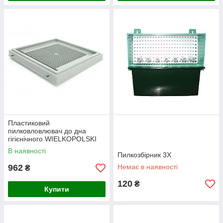
Пластиковий
пилковловлювач до дна
гігієнічного WIELKOPOLSKI
В наявності
Пилкозбірник 3Х
962
Немає в наявності
₴
120
₴
Купити