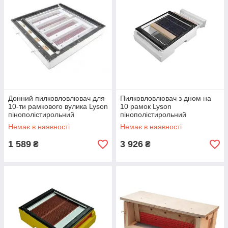
Донний пилковловлювач для
Пилковловлювач з дном на
10-ти рамкового вулика Lyson
10 рамок Lyson
пінополістирольний
пінополістирольний
нефарбований
нефарбований
Немає в наявності
Немає в наявності
1 589
3 926
₴
₴