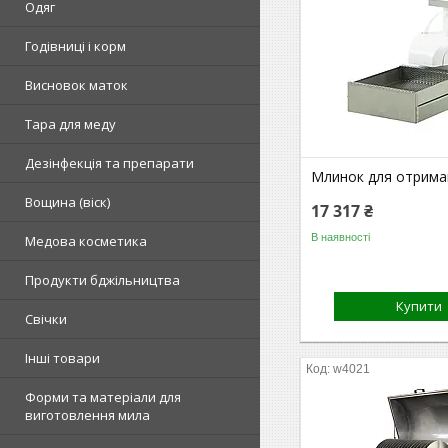
Одяг
Годівниці і корм
Висновок маток
Тара для меду
Дезінфекція та препарати
Млинок для отрима
Вощина (віск)
17 317 ₴
В наявності
Медова косметика
Продукти бджільництва
Купити
Свічки
Інші товари
w4021
Форми та матеріали для
виготовлення мила