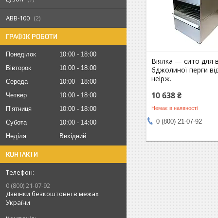
АВВ-100
2
ГРАФІК РОБОТИ
Понеділок
10:00
18:00
Віялка — сито для в
Вівторок
10:00
18:00
бджолиної перги ві
неірж.
Середа
10:00
18:00
10 638 ₴
Четвер
10:00
18:00
Немає в наявності
Пʼятниця
10:00
18:00
0 (800) 21-07-92
Субота
10:00
14:00
Неділя
Вихідний
КОНТАКТИ
0 (800) 21-07-92
Дзвінки безкоштовні в межах
України