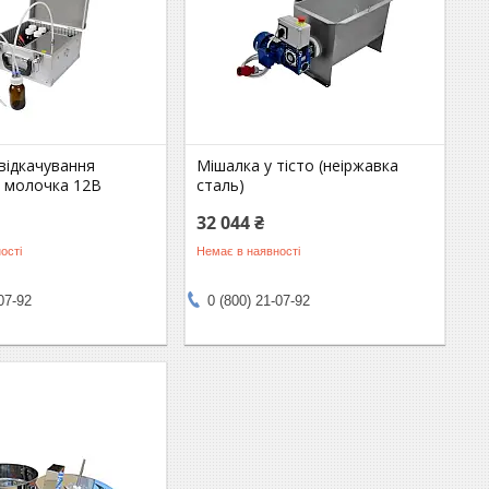
відкачування
Мішалка у тісто (неіржавка
 молочка 12В
сталь)
32 044 ₴
ості
Немає в наявності
07-92
0 (800) 21-07-92