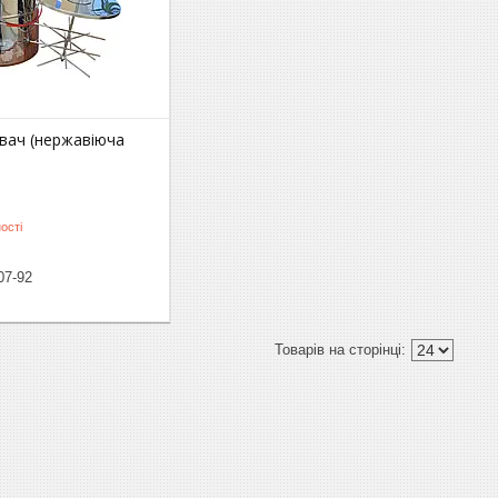
вач (нержавіюча
ості
07-92