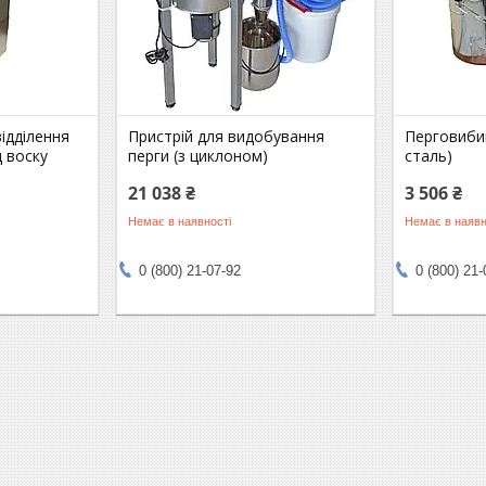
ідділення
Пристрій для видобування
Перговиби
д воску
перги (з циклоном)
сталь)
21 038 ₴
3 506 ₴
Немає в наявності
Немає в наявн
0 (800) 21-07-92
0 (800) 21-