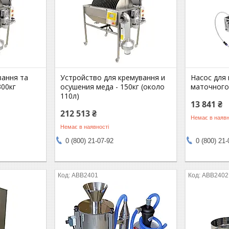
вання та
Устройство для кремування и
Насос для 
300кг
осушения меда - 150кг (около
маточного
110л)
13 841 ₴
212 513 ₴
Немає в наявн
Немає в наявності
0 (800) 21-07-92
0 (800) 21-
АВВ2401
АВВ2402