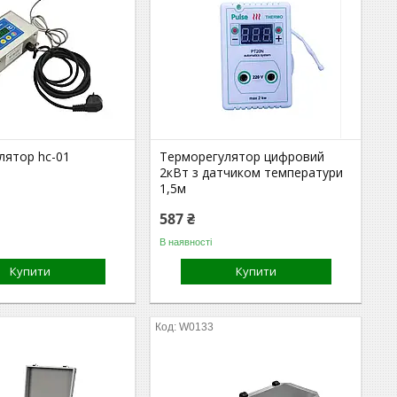
лятор hc-01
Терморегулятор цифровий
2кВт з датчиком температури
1,5м
587 ₴
В наявності
Купити
Купити
W0133