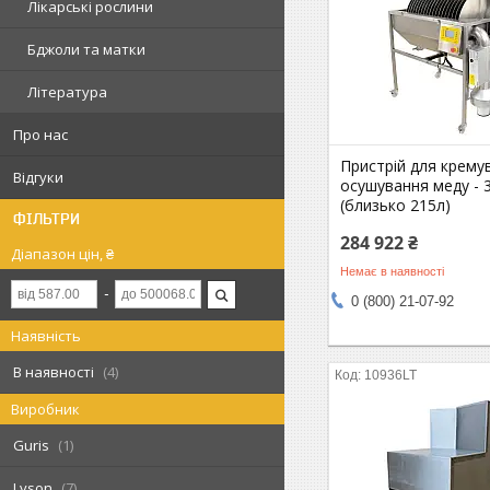
Лікарські рослини
Бджоли та матки
Література
Про нас
Пристрій для крему
Відгуки
осушування меду - 
(близько 215л)
ФІЛЬТРИ
284 922 ₴
Діапазон цін, ₴
Немає в наявності
0 (800) 21-07-92
Наявність
В наявності
4
10936LT
Виробник
Guris
1
Lyson
7