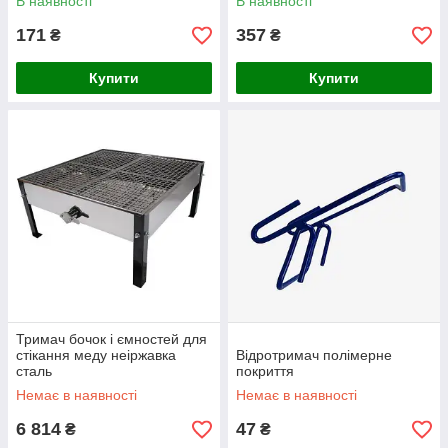
В наявності
В наявності
171
357
₴
₴
Купити
Купити
Тримач бочок і ємностей для
стікання меду неіржавка
Відротримач полімерне
сталь
покриття
Немає в наявності
Немає в наявності
6 814
47
₴
₴