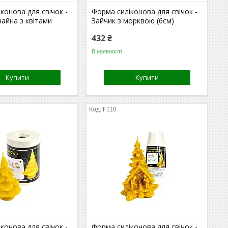
конова для свічок -
Форма силіконова для свічок -
чайна з квітами
Зайчик з морквою (6см)
432 ₴
В наявності
Купити
Купити
F110
конова для свічок -
Форма силіконова для свічок -