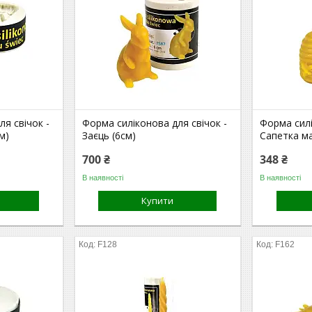
я свічок -
Форма силіконова для свічок -
Форма силі
м)
Заєць (6см)
Сапетка ма
700 ₴
348 ₴
В наявності
В наявності
Купити
F128
F162