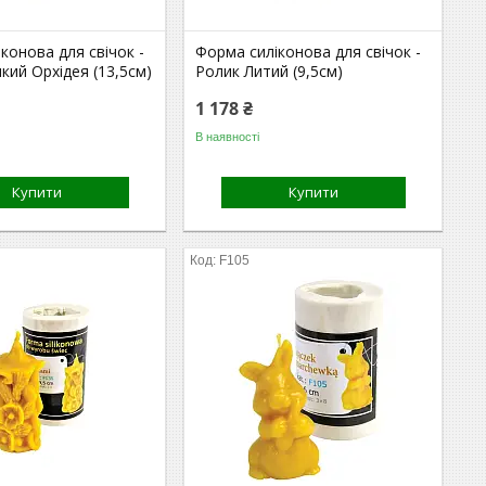
конова для свічок -
Форма силіконова для свічок -
кий Орхідея (13,5см)
Ролик Литий (9,5см)
1 178 ₴
В наявності
Купити
Купити
F105