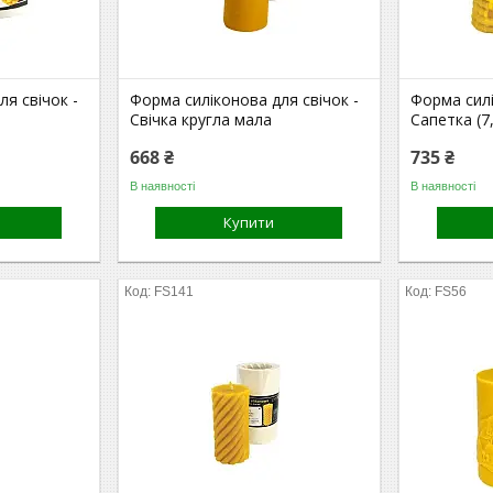
я свічок -
Форма силіконова для свічок -
Форма силі
Свічка кругла мала
Сапетка (7
668 ₴
735 ₴
В наявності
В наявності
Купити
FS141
FS56