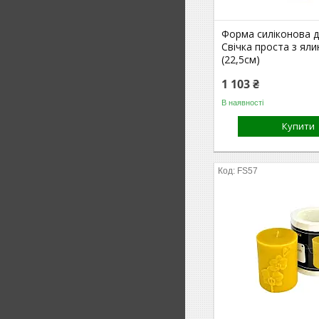
Форма силіконова дл
Свічка проста з ял
(22,5см)
1 103 ₴
В наявності
Купити
FS57