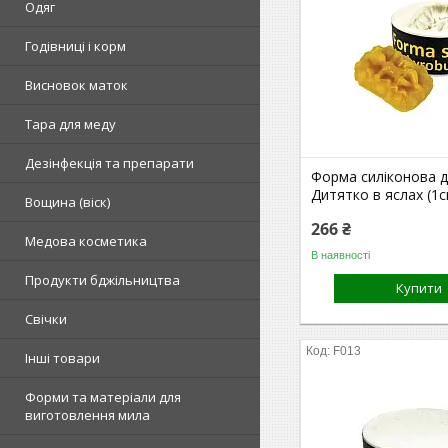
Одяг
Годівниці і корм
Висновок маток
Тара для меду
Дезінфекція та препарати
Форма силіконова дл
Дитятко в яслах (1с
Вощина (віск)
266 ₴
Медова косметика
В наявності
Продукти бджільництва
Купити
Свічки
F013
Інші товари
Форми та матеріали для
виготовлення мила