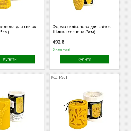
конова для свічок -
Форма силіконова для свічок -
,5см)
Шишка соснова (8см)
492 ₴
В наявності
Купити
Купити
FS61