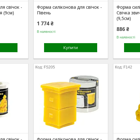
я свічок -
Форма силіконова для свічок -
Форма силі
я (9см)
Півень
Свічка зви
(9,5см)
1 774 ₴
886 ₴
В наявності
В наявності
Купити
FS205
F142
я свічок -
Форма силіконова для свічок -
Форма силі