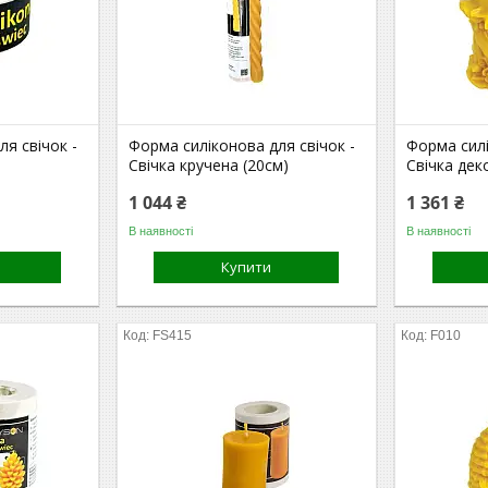
я свічок -
Форма силіконова для свічок -
Форма силі
Свічка кручена (20см)
Свічка дек
1 044 ₴
1 361 ₴
В наявності
В наявності
Купити
FS415
F010