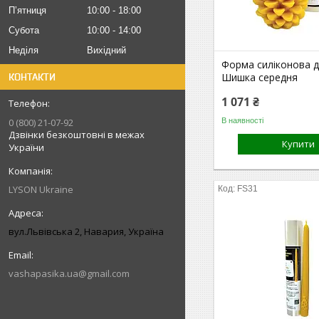
Пʼятниця
10:00
18:00
Субота
10:00
14:00
Неділя
Вихідний
Форма силіконова дл
Шишка середня
КОНТАКТИ
1 071 ₴
В наявності
0 (800) 21-07-92
Дзвінки безкоштовні в межах
Купити
України
LYSON Ukraine
FS31
вул.Львівська 2, Навария, Україна
vashapasika.ua@gmail.com