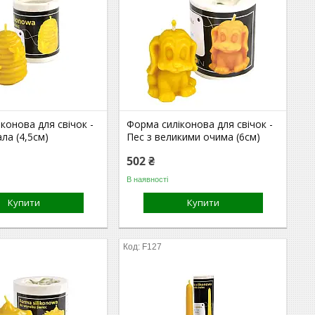
конова для свічок -
Форма силіконова для свічок -
ла (4,5см)
Пес з великими очима (6см)
502 ₴
В наявності
Купити
Купити
F127