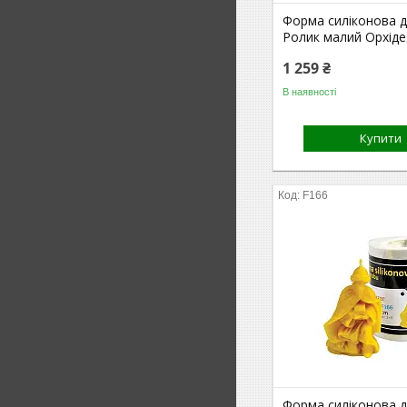
Форма силіконова дл
Ролик малий Орхіде
1 259 ₴
В наявності
Купити
F166
Форма силіконова дл