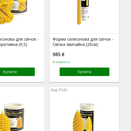
конова для свічок -
Форма силіконова для свічок -
оративна (9,5)
Свічка звичайна (20см)
985 ₴
В наявності
Купити
Купити
F141