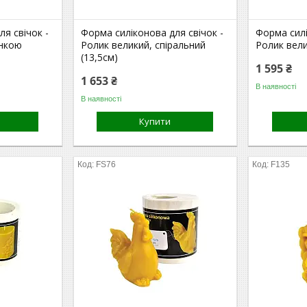
я свічок -
Форма силіконова для свічок -
Форма силі
инкою
Ролик великий, спіральний
Ролик вели
(13,5см)
1 595 ₴
1 653 ₴
В наявності
В наявності
Купити
FS76
F135