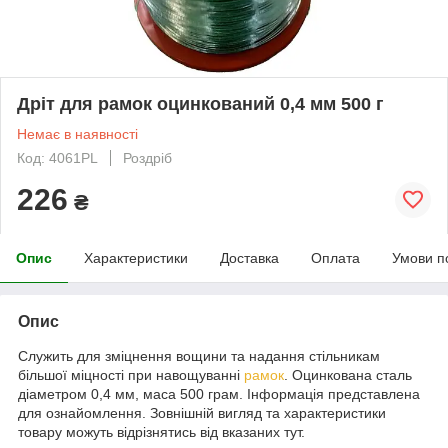
Дріт для рамок оцинкований 0,4 мм 500 г
Немає в наявності
Код: 4061PL
Роздріб
226
₴
Опис
Характеристики
Доставка
Оплата
Умови п
Опис
Служить для зміцнення вощини та надання стільникам
більшої міцності при навощуванні
рамок
. Оцинкована сталь
діаметром 0,4 мм, маса 500 грам. Інформація представлена
для ознайомлення. Зовнішній вигляд та характеристики
товару можуть відрізнятись від вказаних тут.