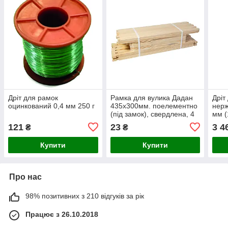
Дріт для рамок
Рамка для вулика Дадан
Дріт
оцинкований 0,4 мм 250 г
435x300мм. поелементно
нерж
(під замок), свердлена, 4
мм (
отвори (загострений
121
23
3 4
₴
₴
гофман)
Купити
Купити
Про нас
98% позитивних з 210 відгуків за рік
Працює з 26.10.2018