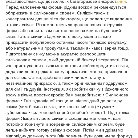
властивостями, що дозволяє їх багаторазове використ
ання
.
Перед наповненням форми рідким воском рекомендується
обприскати її силіконовим спреєм. Силікон також є
консервантом для цвілі та фактором, що полегшує видалення
готових свічок. Різноманітність запропонованих візерунків
форм забезпечить вам виготовлення свічки на будь-який
смак. Готові свічки з бджолиного воску можна вільно
прикрасити популярною останнім часом технікою декупажу,
або натуральними продуктами, такими як кавові зерна тощо.
Підготовлену свічку можна акуратно розпорошити
силіконовим спреєм, який додасть їй блиску і яскравості. Під
час приготування свічок можна трохи «облагородити» свічки,
додавши до ще рідкого воску ароматичні масла, призначені
для свічок. Свічки, зроблені таким чином, стануть
незвичайною прикрасою, а також оригінальним подарунком
для сім’ї та друзів. Інструкція, як зробити свічку з бджолиного
воску в кілька простих кроків: Вам знадобиться: • Силіконова
форма • Гніт відповідної товщини, відповідний до розміру
свічки (чим більша свічка, тим товстіший гніт) • гумка •
зубочистка • силіконовий спрей (необов’язково) 1. Підготовка
форми Якщо ви лиєте свічки зі складним малюнком, вам
потрібно збризнути її зсередини силіконовим спреєм, буде
легше вийняти готову свічку з форми. Потім ми відрізаємо
відповідну довжину гноту (він повинен бути довшим за форму)