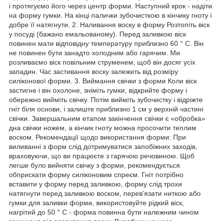
і протягуємо його через центр форми. Наступний крок - надіти
на форму гумки. На кінці палички зубочисткою в кінчику гноту і
добре її натягнути. 2. Наливання воску в форму Розтопіть віск
у посуді (бажано емальованому). Перед заливкою віск
повинен мати відповідну температуру приблизно 60 ° C. Він
не повинен бути занадто холодним або гарячим. Ми
розливаємо віск повільним струменем, щоб він досяг усіх
западин. Час застивання воску залежить від розміру
силіконової форми. 3. Виймання свічки з форми Коли віск
застигне і він охолоне, зніміть гумки, відкрийте форму і
обережно вийміть свічку. Потім вийміть зубочистку і відріжте
гніт біля основи, і залиште приблизно 1 см у верхній частині
свічки. Завершальним етапом закінчення свічки є «обробка»
дна свічки ножем, а кінчик гноту можна просочити теплим
воском. Рекомендації щодо використання форми: При
виливанні з форм слід дотримуватися запобіжних заходів,
враховуючи, що ви працюєте з гарячою речовиною. Щоб
легше було вийняти свічку з форми, рекомендується
обприскати форму силіконовим спреєм. Гніт потрібно
вставити у форму перед заливкою, форму слід трохи
натягнути перед заливкою воском, перев’язати ниткою або
гумки для заливки форми, використовуйте рідкий віск,
нагрітий до 50 ° C - форма повинна бути належним чином