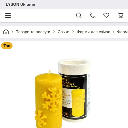
LYSON Ukraine
Товари та послуги
Свічки
Форми для свічок
Форма
Топ