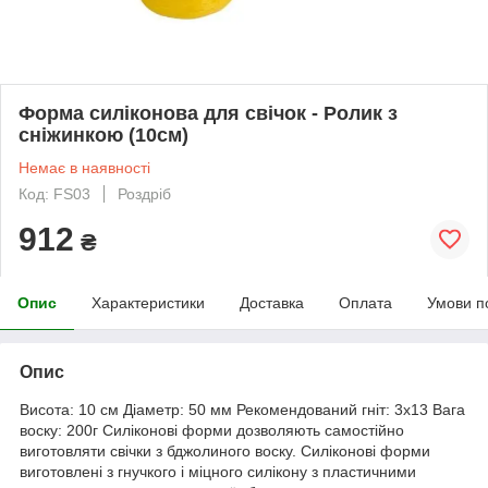
Форма силіконова для свічок - Ролик з
сніжинкою (10см)
Немає в наявності
Код: FS03
Роздріб
912
₴
Опис
Характеристики
Доставка
Оплата
Умови п
Опис
Висота: 10 см Діаметр: 50 мм Рекомендований гніт: 3x13 Вага
воску: 200г Cиліконові форми дозволяють самостійно
виготовляти свічки з бджолиного воску. Силіконові форми
виготовлені з гнучкого і міцного силікону з пластичними