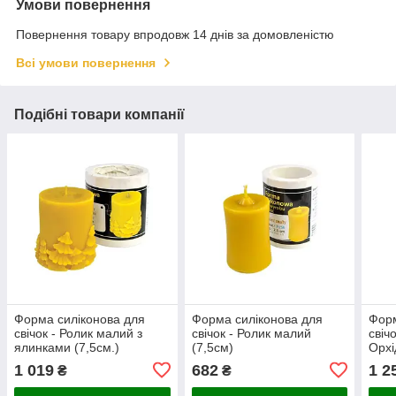
Умови повернення
Повернення товару впродовж 14 днів за домовленістю
Всі умови повернення
Подібні товари компанії
Форма силіконова для
Форма силіконова для
Форм
свічок - Ролик малий з
свічок - Ролик малий
свіч
ялинками (7,5см.)
(7,5см)
Орхі
1 019
682
1 2
₴
₴