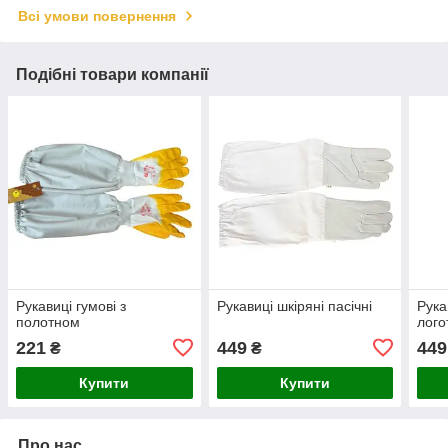
Всі умови повернення
Подібні товари компанії
Рукавиці гумові з
Рукавиці шкіряні пасічні
Рука
полотном
лого
221
449
449
₴
₴
Купити
Купити
Про нас