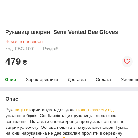
Рукавиці шкіряні Semi Vented Bee Gloves
Немає в наявності
Код: FBG-1001
Роздріб
479
₴
Опис
Характеристики
Доставка
Оплата
Умови п
Опис
Рук
авиці вик
ористовують для дода
ткового захисту від
ужалення бджіл. Особливість цих рукавиць - додаткова
вентиляція. Вставка з сіточки краще пропускає повітря і не
затримує вологу. Основа пошита з натуральної шкіри. Гумка
на кінці нарукавника не дає бджолам пролізти в середину