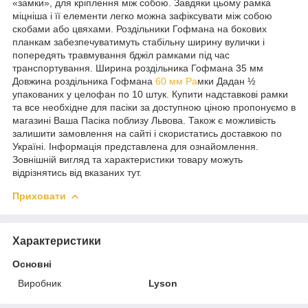
«замки», для кріплення між собою. Завдяки цьому рамка
міцніша і її елементи легко можна зафіксувати між собою
скобами або цвяхами. Роздільники Гофмана на бокових
планкам забезпечуватимуть стабільну ширину вулички і
попередять травмування бджіл рамками під час
транспортування. Ширина роздільника Гофмана 35 мм
Довжина роздільника Гофмана
60 мм Ра
мки Дадан ½
упакованих у целофан по 10 штук. Купити надставкові рамки
та все необхідне для пасіки за доступною ціною пропонуємо в
магазині Ваша Пасіка поблизу Львова. Також є можливість
залишити замовлення на сайті і скористатись доставкою по
Україні. Інформація представлена для ознайомлення.
Зовнішній вигляд та характеристики товару можуть
відрізнятись від вказаних тут.
Приховати
Характеристики
Основні
Виробник
Lyson