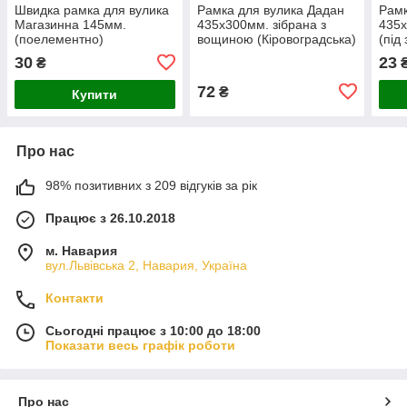
Швидка рамка для вулика
Рамка для вулика Дадан
Рамк
Магазинна 145мм.
435x300мм. зібрана з
435
(поелементно)
вощиною (Кіровоградська)
(під
отво
30
23
₴
гоф
72
₴
Купити
Про нас
98% позитивних з 209 відгуків за рік
Працює з 26.10.2018
м. Навария
вул.Львівська 2, Навария, Україна
Контакти
Сьогодні працює з 10:00 до 18:00
Показати весь графік роботи
Про нас