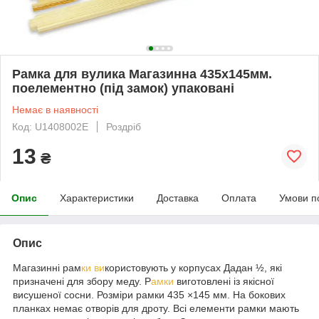
Рамка для вулика Магазинна 435x145мм.
поелементно (під замок) упаковані
Немає в наявності
Код: U1408002E
Роздріб
13
₴
Опис
Характеристики
Доставка
Оплата
Умови п
Опис
Магазинні рам
ки ви
користовують у корпусах Дадан ½, які
призначені для збору меду. Р
амки
виготовлені із якісної
висушеної сосни. Розміри рамки 435 ×145 мм. На бокових
планках немає отворів для дроту. Всі елементи рамки мають