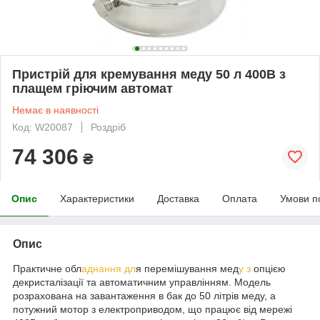
Пристрій для кремування меду 50 л 400В з
плащем гріючим автомат
Немає в наявності
Код: W20087
Роздріб
74 306
₴
Опис
Характеристики
Доставка
Оплата
Умови п
Опис
Практичне обл
аднання дл
я перемішування мед
у з
опцією
декристалізації та автоматичним управлінням. Модель
розрахована на завантаження в бак до 50 літрів меду, а
потужний мотор з електроприводом, що працює від мережі