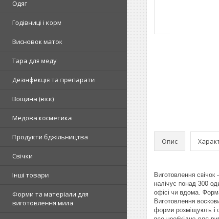
Одяг
Годівниці і корм
Висновок маток
Тара для меду
Дезінфекція та препарати
Вощина (віск)
Медова косметика
Продукти бджільництва
Опис
Харак
Свічки
Інші товари
Виготовлення свічок 
налічує понад 300 од
офісі чи вдома. Форма
Форми та матеріали для
Виготовлення воскови
виготовлення мила
форми розміщують і ф
все необхідне для ви