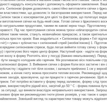
дності нададуть консультацію і допоможуть оформити замовлення. Ваші п
та. Cиліконові форми дозволяють самостійно виготовляти свічки з бджоли
ми властивостями, що дозволяє їх багаторазове використання. Перед н
Силікон також є консервантом для цвілі та фактором, що полегшує видале
 виготовлення свічки на будь-який смак. Готові свічки з бджолиного во
бо натуральними продуктами, такими як кавові зерна тощо. Підготовлену
яскравості. Під час приготування свічок можна трохи «облагородити» свіч
роблені таким чином, стануть незвичайною прикрасою, а також оригінальни
кілька простих кроків: Вам знадобиться: • Силіконова форма • Гніт відпо
 гніт) • гумка • зубочистка • силіконовий спрей (необов’язково) 1. Підг
ї зсередини силіконовим спреєм, буде легше вийняти готову свічку з форм
 і протягуємо його через центр форми. Наступний крок - надіти на форму 
ння воску в форму Розтопіть віск у посуді (бажано емальованому). Пере
ен бути занадто холодним або гарячим. Ми розливаємо віск повільним стр
силіконової форми. 3. Виймання свічки з форми Коли віск застигне і він 
 зубочистку і відріжте гніт біля основи, і залиште приблизно 1 см у верхн
 ножем, а кінчик гноту можна просочити теплим воском. Рекомендації щ
жних заходів, враховуючи, що ви працюєте з гарячою речовиною. Щоб л
реєм. Гніт потрібно вставити у форму перед заливкою, форму слід трох
рми, використовуйте рідкий віск, нагрітий до 50 ° C - форма повинна бу
і за ситуації, що виникли внаслідок неправильного використання. Запро
онових форм ми рекомендуємо гноти різних розмірів, у нас також є широ
айомлення. Зовнішній вигляд та характеристики товару можуть відрізняти