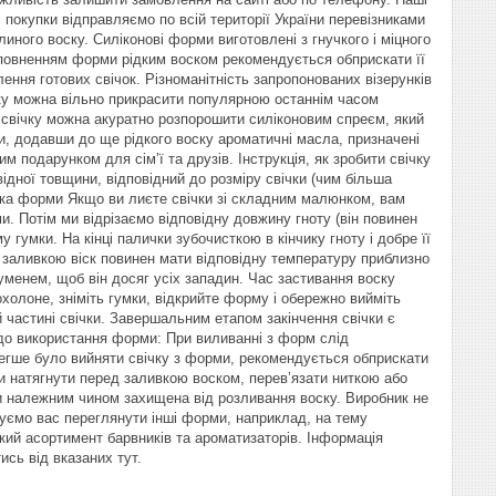
окупки відправляємо по всій території України перевізниками
ного воску. Силіконові форми виготовлені з гнучкого і міцного
аповненням форми рідким воском рекомендується обприскати її
ння готових свічок. Різноманітність запропонованих візерунків
ску можна вільно прикрасити популярною останнім часом
 свічку можна акуратно розпорошити силіконовим спреєм, який
ки, додавши до ще рідкого воску ароматичні масла, призначені
м подарунком для сім’ї та друзів. Інструкція, як зробити свічку
відної товщини, відповідний до розміру свічки (чим більша
отовка форми Якщо ви лиєте свічки зі складним малюнком, вам
и. Потім ми відрізаємо відповідну довжину гноту (він повинен
гумки. На кінці палички зубочисткою в кінчику гноту і добре її
д заливкою віск повинен мати відповідну температуру приблизно
уменем, щоб він досяг усіх западин. Час застивання воску
охолоне, зніміть гумки, відкрийте форму і обережно вийміть
ій частині свічки. Завершальним етапом закінчення свічки є
одо використання форми: При виливанні з форм слід
егше було вийняти свічку з форми, рекомендується обприскати
и натягнути перед заливкою воском, перев’язати ниткою або
ти належним чином захищена від розливання воску. Виробник не
шуємо вас переглянути інші форми, наприклад, на тему
кий асортимент барвників та ароматизаторів. Інформація
сь від вказаних тут.