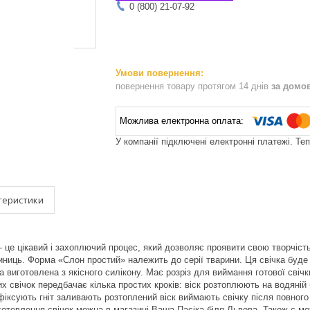
0 (800) 21-07-92
повернення товару протягом 14 днів
за домо
У компанії підключені електронні платежі. Те
теристики
– це цікавий і захоплючий процес, який дозволяє проявити свою творчість
иниць. Форма «Слон простий» належить до серії тварини. Ця свічка буде
 виготовлена з якісного силікону. Має розріз для виймання готової свічки
х свічок передбачає кілька простих кроків: віск розтоплюють на водяній
іксують гніт заливають розтоплений віск виймають свічку після повног
готовлення свічок можна в магазині Ваша Пасіка біля Львова. Також є м