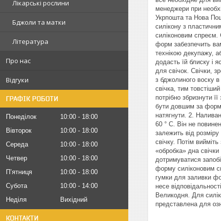
Лікарські рослини
менеджери при необхі
Укрпошта та Нова Пош
Бджоли та матки
силікону з пластични
силіконовим спреєм. 
Література
форм забезпечить вам
технікою декупажу, а
Про нас
додасть їй блиску і 
для свічок. Свічки, з
Відгуки
з бджолиного воску в 
свічка, тим товстіший
потрібно збризнути ї
ГРАФІК РОБОТИ
бути довшим за форму)
натягнути. 2. Налива
Понеділок
10:00
18:00
60 ° C. Він не повин
Вівторок
10:00
18:00
залежить від розміру 
свічку. Потім вийміть
Середа
10:00
18:00
«обробка» дна свічки
Четвер
10:00
18:00
дотримуватися запобі
форму силіконовим сп
Пʼятниця
10:00
18:00
гумки для заливки фо
Субота
10:00
14:00
несе відповідальност
Великодня. Для силік
Неділя
Вихідний
представлена для озн
КОНТАКТИ