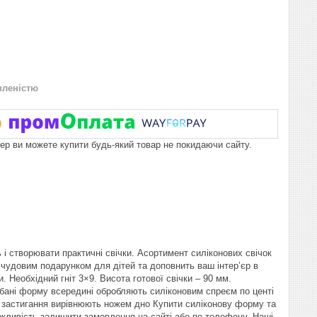
вленістю
пер ви можете купити будь-який товар не покидаючи сайту.
 і створювати практичні свічки. Асортимент силіконових свічок
 чудовим подарунком для дітей та доповнить ваш інтер’єр в
. Необхідний гніт 3×9. Висота готової свічки – 90 мм.
 бані форму всередині обробляють силіконовим спреєм по центі
о застигання вирівнюють ножем дно Купити силіконову форму та
ожливість залишити замовлення на сайті або по телефону. Наші