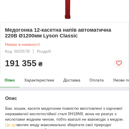
Медогонка 12-касетна напів автоматична
220В Ø1200мм Lyson Classic
Немає в наявності
Код: W2057B
Роздріб
191 355
₴
Опис
Характеристики
Доставка
Оплата
Умови п
Опис
Бак, кошик, касети медогонки повністю виготовлені з харчової
нержавіючої кислотостійкої сталі 0H18N9, вона не реагує з
кислотами жодним чином, тобто взагалі не взаємодіє з медом.
Це до
зволяє меду максимально зберігати свої природні