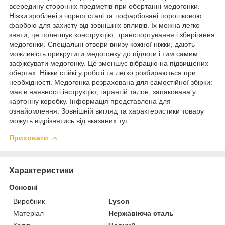
всередину сторонніх предметів при обертанні медогонки.
Ніжки зроблені з чорної сталі та пофарбовані порошковою
фарбою для захисту від зовнішніх впливів. Їх можна легко
зняти, це полегшує конструкцію, транспортування і зберігання
медогонки. Спеціальні отвори внизу кожної ніжки, дають
можливість прикрутити медогонку до підлоги і тим самим
зафіксувати медогонку. Це зменшує вібрацію на підвищених
обертах. Ніжки стійкі у роботі та легко розбираються при
необхідності. Медогонка розрахована для самостійної збірки:
має в наявності інструкцію, гарантій талон, запакована у
картонну коробку. Інформація представлена для
ознайомлення. Зовнішній вигляд та характеристики товару
можуть відрізнятись від вказаних тут.
Приховати
Характеристики
Основні
Виробник
Lyson
Матеріал
Нержавіюча сталь