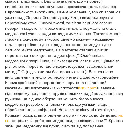
смакові властивості. Варто зазначити, що у процесі
виробництва використовується нержавіюча сталь тільки від
Європейського виробника, з яким компанія Lyson співпрацює
уже понад 25 років. Зверніть увагу Якщо використовувати
нержавіючу сталь нижчої якості, то після першого сезону
поверхня медогонки може окислитися, а нержавіюча сталь
медогонок Lyson завжди виглядатиме як нова. Також компанія
Лисонь в основному використовує «блискучу» нержавіючу
сталь, це зроблено для «гладкого» стікання меду та для
легшого миття медогонки, а з матовою сталлю є ризик
неретельного очищення та дезінфекції. Особливістю
медогонки є зварні шви, які виглядають естетично, щільно та
рівномірно, через те, що використовується зварювальний
метод TIG (під захистом благородних газів). Бак повністю
виготовлений із кислотостійкого металлу, дно конусоподібне
Кошик зроблений із нержавіючих прутів та оснащений
касетами, які виготовлені з кислотності
йких пруті
в, завдяки
відповідному поєднанню прутів стільники надійно захищені від
руйнування під час обертання кошика. Форма касет
медогонки розроблена таким чином, що усі шви гладкі,
обробленні та зашліфовані. На касетах відсутні гострі кути.
Кришка прозора, виготовлена із органічного скла. Це дозво
ляє
сп
остерігати за роботою медогонки, не відкриваючи її. Кришка
захищає медогонку від бджіл, пилу та від попадання