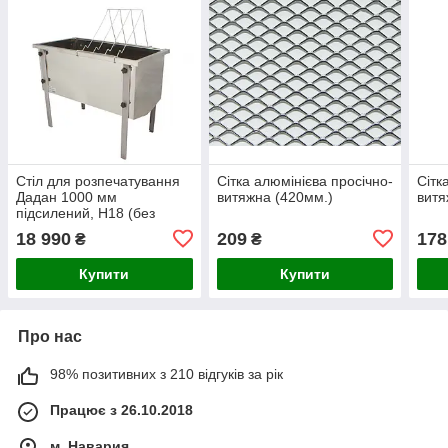
Стіл для розпечатування
Сітка алюмінієва просічно-
Сітк
Дадан 1000 мм
витяжна (420мм.)
витя
підсилений, H18 (без
крану) з коліном
18 990
209
178
₴
₴
Купити
Купити
Про нас
98% позитивних з 210 відгуків за рік
Працює з 26.10.2018
м. Навария