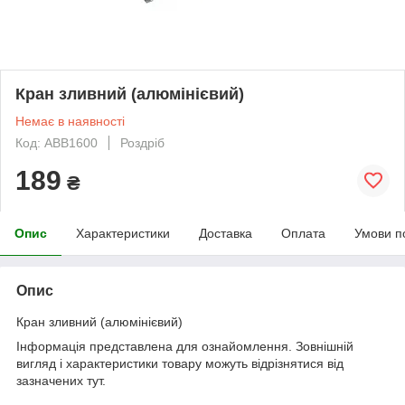
Кран зливний (алюмінієвий)
Немає в наявності
Код: АВВ1600
Роздріб
189
₴
Опис
Характеристики
Доставка
Оплата
Умови п
Опис
Кран зливний (алюмінієвий)
Інформація представлена для ознайомлення. Зовнішній
вигляд і характеристики товару можуть відрізнятися від
зазначених тут.