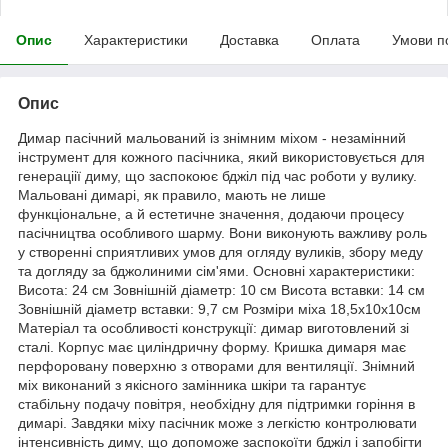
Опис
Характеристики
Доставка
Оплата
Умови п
Опис
Димар пасічний мальований із знімним міхом - незамінний
інструмент для кожного пасічника, який використовується для
генераціії диму, що заспокоює бджіл під час роботи у вулику.
Мальовані димарі, як правило, мають не лише
функціональне, а й естетичне значення, додаючи процесу
пасічництва особливого шарму. Вони виконують важливу роль
у створенні сприятливих умов для огляду вуликів, збору меду
та догляду за бджолиними сім'ями. Основні характеристики:
Висота: 24 см Зовнішній діаметр: 10 см Висота вставки: 14 см
Зовнішній діаметр вставки: 9,7 см Розміри міха 18,5х10х10см
Матеріал та особливості конструкції: димар виготовлений зі
сталі. Корпус має циліндричну форму. Кришка димаря має
перфоровану поверхню з отворами для вентиляції. Знімний
міх виконаний з якісного замінника шкіри та гарантує
стабільну подачу повітря, необхідну для підтримки горіння в
димарі. Завдяки міху пасічник може з легкістю контролювати
інтенсивність диму, що допоможе заспокоїти бджіл і запобігти