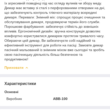
їх агресивній поведінці під час огляду вуликів чи збору меду.
Димар має вставку зі сталі з перфорованими отворами на дні,
що забезпечують контроль тліючого матеріалу всередині
димаря. Переваги: Знімний міх: спрощує процес очищення та
обслуговування димаря, продовжуючи термін його служби.
Порошкове фарбування: забезпечує стійкість до зовнішніх
впливів. Ергономічний дизайн: зручна конструкція дозволяє
комфортно користуватися димарем протягом тривалого часу.
Обираючи цей димар, Ви забезпечуєте собі надійний та
ефективний інструмент для роботи на пасіці. Замовте димар
пасічний мальований із знімним міхом вже сьогодні та зробіть
свою пасічницьку діяльність більш безпечною та
продуктивною!
Приховати
Характеристики
Основні
Виробник
АВВ-100