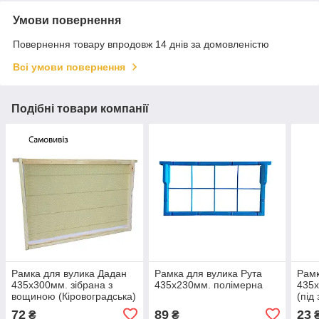
Умови повернення
Повернення товару впродовж 14 днів за домовленістю
Всі умови повернення
Подібні товари компанії
Рамка для вулика Дадан
Рамка для вулика Рута
Рамк
435x300мм. зібрана з
435х230мм. полімерна
435
вощиною (Кіровоградська)
(під
отво
72
89
23
₴
₴
гоф