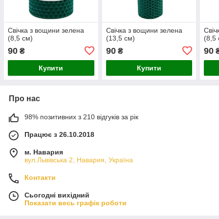
Свічка з вощини зелена
Свічка з вощини зелена
Свіч
(8,5 см)
(13,5 см)
(8,5
90
90
90
₴
₴
Купити
Купити
Про нас
98% позитивних з 210 відгуків за рік
Працює з 26.10.2018
м. Навария
вул.Львівська 2, Навария, Україна
Контакти
Сьогодні вихідний
Показати весь графік роботи