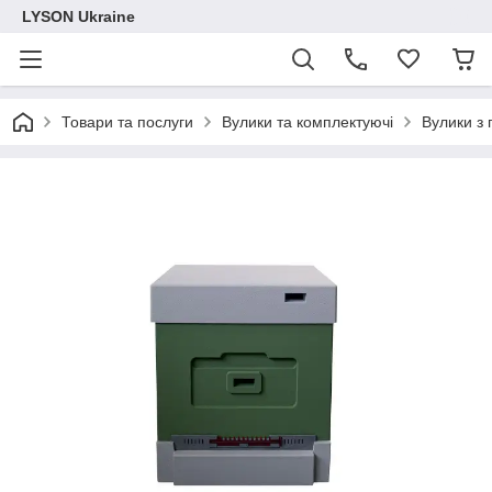
LYSON Ukraine
Товари та послуги
Вулики та комплектуючі
Вулики з 