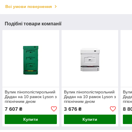
Всі умови повернення
Подібні товари компанії
Вулик пінополістирольний
Вулик пінополістирольний
Вули
Дадан на 10 рамок Lyson з
Дадан на 10 рамок Lyson з
Дада
гігієнічним дном
гігієнічним дном
гігі
фарбований (повністю
нефарбований (один
сім'
7 607
3 676
8 8
₴
₴
зелений)
корпус)
Купити
Купити