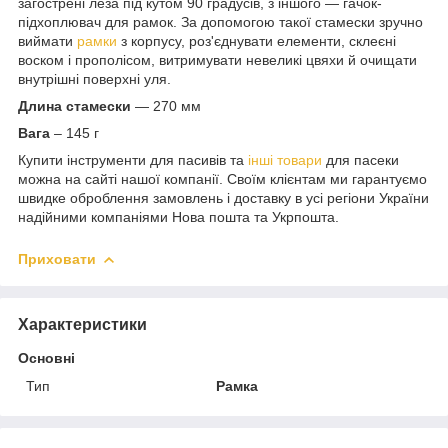
загострені леза під кутом 90 градусів, з іншого — гачок-
підхоплювач для рамок. За допомогою такої стамески зручно
виймати
рамки
з корпусу, роз'єднувати елементи, склеєні
воском і прополісом, витримувати невеликі цвяхи й очищати
внутрішні поверхні уля.
Длина стамески
— 270 мм
Вага
– 145 г
Купити інструменти для пасивів та
інші товари
для пасеки
можна на сайті нашої компанії. Своїм клієнтам ми гарантуємо
швидке оброблення замовлень і доставку в усі регіони України
надійними компаніями Нова пошта та Укрпошта.
Приховати
Характеристики
Основні
Тип
Рамка