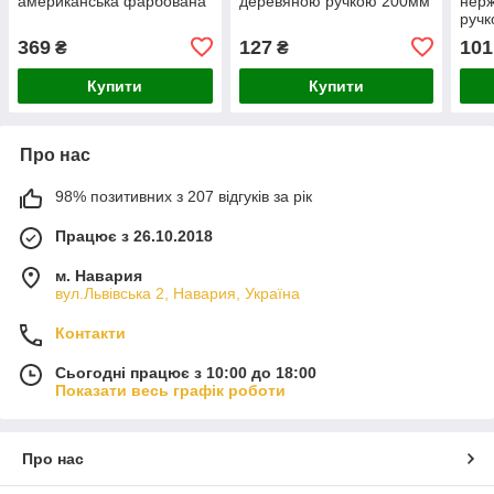
американська фарбована
деревяною ручкою 200мм
нерж
руч
369
127
101
₴
₴
Купити
Купити
Про нас
98% позитивних з 207 відгуків за рік
Працює з 26.10.2018
м. Навария
вул.Львівська 2, Навария, Україна
Контакти
Сьогодні працює з 10:00 до 18:00
Показати весь графік роботи
Про нас