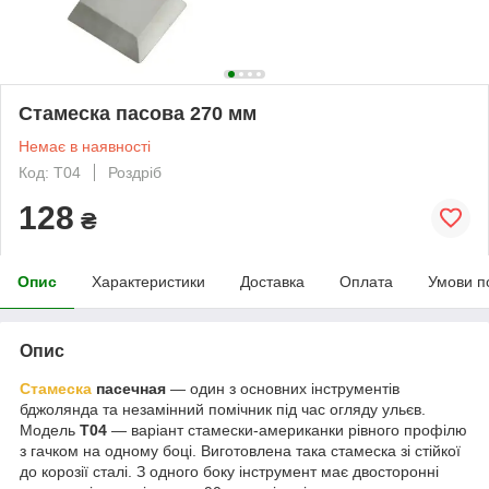
Стамеска пасова 270 мм
Немає в наявності
Код: T04
Роздріб
128
₴
Опис
Характеристики
Доставка
Оплата
Умови п
Опис
Стамеска
пасечная
— один з основних інструментів
бджолянда та незамінний помічник під час огляду ульєв.
Модель
T04
— варіант стамески-американки рівного профілю
з гачком на одному боці. Виготовлена така стамеска зі стійкої
до корозії сталі. З одного боку інструмент має двосторонні