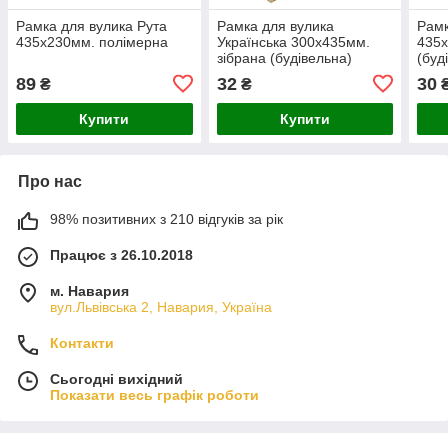
Рамка для вулика Рута
Рамка для вулика
Рамк
435х230мм. полімерна
Українська 300x435мм.
435x
зібрана (будівельна)
(буд
89
32
30
₴
₴
Купити
Купити
Про нас
98% позитивних з 210 відгуків за рік
Працює з 26.10.2018
м. Навария
вул.Львівська 2, Навария, Україна
Контакти
Сьогодні вихідний
Показати весь графік роботи