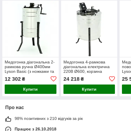
Медогонка діагональна 2-
Медогонка 4-рамкова
Медо
рамкова ручна Ø400мм
діагональна електрична
пов
Lyson Basic (з ножками та
220В Ø600, корзина
Lyso
кришкою)
універсальна BASIC
ніжо
12 302
24 218
25 
₴
₴
Купити
Купити
Про нас
98% позитивних з 210 відгуків за рік
Працює з 26.10.2018