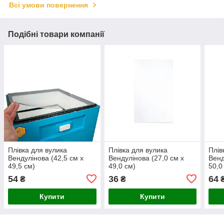
Всі умови повернення
Подібні товари компанії
Плівка для вулика
Плівка для вулика
Плів
Вендулінова (42,5 см x
Вендулінова (27,0 см x
Венд
49,5 см)
49,0 см)
50,0
54
36
64
₴
₴
Купити
Купити