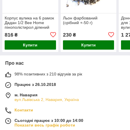
Корпус вулика на 6 рамок
Льон фарбований
Дон
Дадан 1/2 Bee Home
(срібний +-50 г)
для 
пінополістирол ділений
вули
фарбований (синій)
піно
816
230
1 2
₴
₴
фарб
Купити
Купити
Про нас
98% позитивних з 210 відгуків за рік
Працює з 26.10.2018
м. Навария
вул.Львівська 2, Навария, Україна
Контакти
Сьогодні працює з 10:00 до 14:00
Показати весь графік роботи