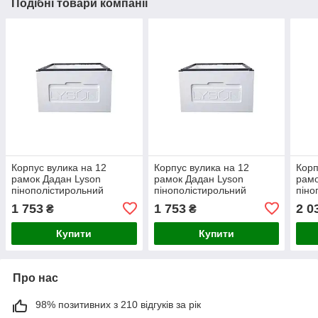
Подібні товари компанії
Корпус вулика на 12
Корпус вулика на 12
Корп
рамок Дадан Lyson
рамок Дадан Lyson
рамо
пінополістирольний
пінополістирольний
піно
нефарбований ділений 5-
нефарбований ділений 6-
фарб
1 753
1 753
2 0
₴
₴
6 рамок
6 рамок
рам
Купити
Купити
Про нас
98% позитивних з 210 відгуків за рік