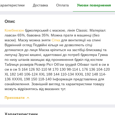
арактеристики
Доставка
Оплата
Умови повернення
Опис
Комбінезон
бджолярський c маскою, лінія Classic. Матеріал:
лавсан 65%, бавовна 35%. Можна прати в машинці (без
маски). Маску можна зняти
Сітка
для вентиляції на спині
Відмінний огляд Подвійні кільця не дозволяють сітці
дотикатися до лиця Маска кріпиться на застібці-блискавці та
липучці Зручні кишені, адаптовані до потреб бджоляра Гумка
по низу штанів захищає від проникнення бджіл під костюм
Таблиця розмірів Розмір Ріст Об'єм грудей Обхват талії в см в
см в см S 164 126 92-110 M 170 130 98-114 L 176 136 104-120
XL 182 140 106-124 XXL 188 144 110-134 XXXL 192 148 114-
136 XXXXL 198 150 118-140 Інформація представлена для
ознайомлення. Зовнішній вигляд та характеристики товару
можуть відрізнятись від вказаних тут.
Приховати
Характеристики