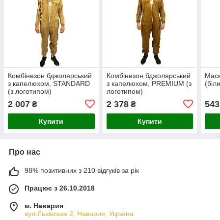
Комбінезон бджолярський
Комбінезон бджолярський
Маск
з капелюхом, STANDARD
з капелюхом, PREMIUM (з
(біл
(з логотипом)
логотипом)
2 007
2 378
543
₴
₴
Купити
Купити
Про нас
98% позитивних з 210 відгуків за рік
Працює з 26.10.2018
м. Навария
вул.Львівська 2, Навария, Україна