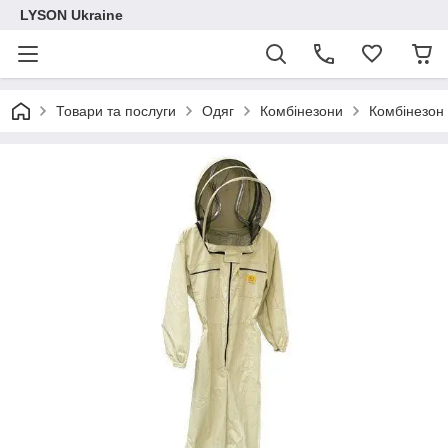
LYSON Ukraine
Товари та послуги
Одяг
Комбінезони
Комбінезон