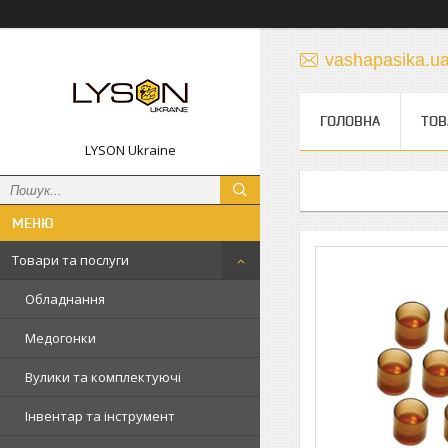
vashapasika.u
ГОЛОВНА
ТОВ
LYSON Ukraine
Товари та послуги
Обладнання
Медогонки
Вулики та комплектуючі
Інвентар та інструмент