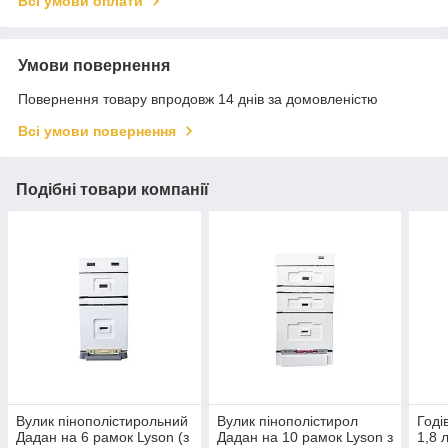
Всі умови оплати
Умови повернення
Повернення товару впродовж 14 днів за домовленістю
Всі умови повернення
Подібні товари компанії
Вулик пінополістирольний
Вулик пінополістирол
Годі
Дадан на 6 рамок Lyson (з
Дадан на 10 рамок Lyson з
1,8 