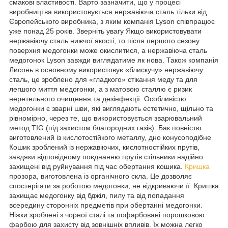
смакові властивості. Варто зазначити, що у процесі
виробництва використовується нержавіюча сталь тільки від
Європейського виробника, з яким компанія Lyson співпрацює
уже понад 25 років. Зверніть увагу Якщо використовувати
нержавіючу сталь нижчої якості, то після першого сезону
поверхня медогонки може окислитися, а нержавіюча сталь
медогонок Lyson завжди виглядатиме як нова. Також компанія
Лисонь в основному використовує «блискучу» нержавіючу
сталь, це зроблено для «гладкого» стікання меду та для
легшого миття медогонки, а з матовою сталлю є ризик
неретельного очищення та дезінфекції. Особливістю
медогонки є зварні шви, які виглядають естетично, щільно та
рівномірно, через те, що використовується зварювальний
метод TIG (під захистом благородних газів). Бак повністю
виготовлений із кислотостійкого металлу, дно конусоподібне
Кошик зроблений із нержавіючих, кислотностійких прутів,
завдяки відповідному поєднанню прутів стільники надійно
захищені від руйнування під час обертання кошика.
Кришка
прозора, виготовлена із органічного скла. Це дозволяє
спостерігати за роботою медогонки, не відкриваючи її. Кришка
захищає медогонку від бджіл, пилу та від попадання
всередину сторонніх предметів при обертанні медогонки.
Ніжки зроблені з чорної сталі та пофарбовані порошковою
фарбою для захисту від зовнішніх впливів. Їх можна легко