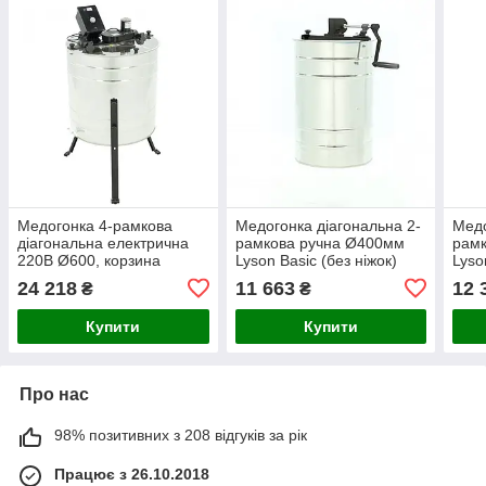
Медогонка 4-рамкова
Медогонка діагональна 2-
Медо
діагональна електрична
рамкова ручна Ø400мм
рам
220В Ø600, корзина
Lyson Basic (без ніжок)
Lyso
універсальна BASIC
кри
24 218
11 663
12 
₴
₴
Купити
Купити
Про нас
98% позитивних з 208 відгуків за рік
Працює з 26.10.2018