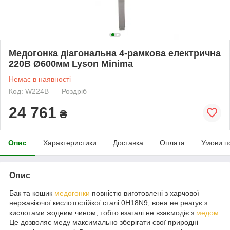
Медогонка діагональна 4-рамкова електрична
220В Ø600мм Lyson Minima
Немає в наявності
Код: W224B
Роздріб
24 761
₴
Опис
Характеристики
Доставка
Оплата
Умови п
Опис
Бак та кошик
медогонки
повністю виготовлені з харчової
нержавіючої кислотостійкої сталі 0H18N9, вона не реагує з
кислотами жодним чином, тобто взагалі не взаємодіє з
медом
.
Це дозволяє меду максимально зберігати свої природні