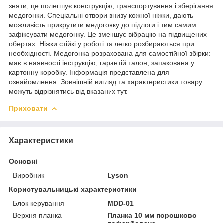
зняти, це полегшує конструкцію, транспортування і зберігання
медогонки. Спеціальні отвори внизу кожної ніжки, дають
можливість прикрутити медогонку до підлоги і тим самим
зафіксувати медогонку. Це зменшує вібрацію на підвищених
обертах. Ніжки стійкі у роботі та легко розбираються при
необхідності. Медогонка розрахована для самостійної збірки:
має в наявності інструкцію, гарантій талон, запакована у
картонну коробку. Інформація представлена для
ознайомлення. Зовнішній вигляд та характеристики товару
можуть відрізнятись від вказаних тут.
Приховати
Характеристики
Основні
Виробник
Lyson
Користувальницькі характеристики
Блок керування
MDD-01
Верхня планка
Планка 10 мм порошково
пофарбована