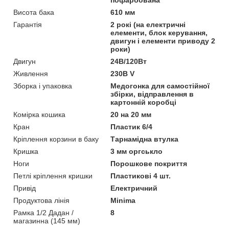
Висота бака
610 мм
Гарантія
2 рокі (на електричні
елементи, блок керування,
двигун і елементи приводу 2
роки)
Двигун
24В/120Вт
Живлення
230В V
Зборка і упаковка
Медогонка для самостійної
збірки, відправлення в
картонній коробці
Комірка кошика
20 на 20 мм
Кран
Пластик 6/4
Кріплення корзини в баку
Тарнамідна втулка
Кришка
3 мм оргськло
Ноги
Порошкове покриття
Петлі кріплення кришки
Пластикові 4 шт.
Привід
Електричний
Продуктова лінія
Minima
Рамка 1/2 Дадан /
8
магазинна (145 мм)