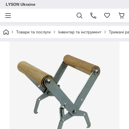
LYSON Ukraine
Товари та послуги
Інвентар та інструмент
Тримачі р