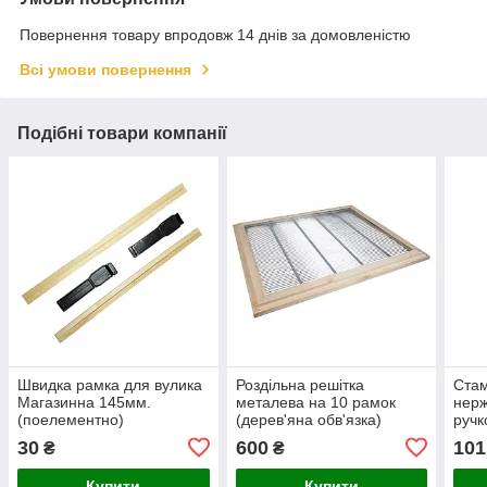
Повернення товару впродовж 14 днів за домовленістю
Всі умови повернення
Подібні товари компанії
Швидка рамка для вулика
Роздільна решітка
Стам
Магазинна 145мм.
металева на 10 рамок
нерж
(поелементно)
(дерев'яна обв'язка)
руч
30
600
101
₴
₴
Купити
Купити