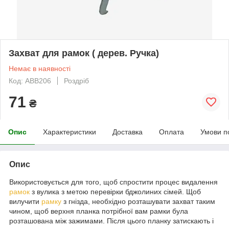
Захват для рамок ( дерев. Ручка)
Немає в наявності
Код: АВВ206
Роздріб
71
₴
Опис
Характеристики
Доставка
Оплата
Умови п
Опис
Використовується для того, щоб спростити процес видалення
рамок
з вулика з метою перевірки бджолиних сімей. Щоб
вилучити
рамку
з гнізда, необхідно розташувати захват таким
чином, щоб верхня планка потрібної вам рамки була
розташована між зажимами. Після цього планку затискають і